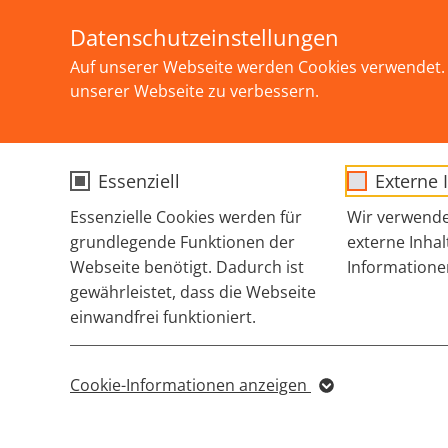
Skip to main content
Datenschutzeinstellungen
Auf unserer Webseite werden Cookies verwendet. 
unserer Webseite zu verbessern.
Essenziell
Externe 
You are here:
HEPATITIS
SAFER USE
NOTFALL
Essenzielle Cookies werden für
Wir verwende
grundlegende Funktionen der
externe Inhal
Webseite benötigt. Dadurch ist
Informatione
I
gewährleistet, dass die Webseite
Spritzen
einwandfrei funktioniert.
Sniefen
Rauchen
Name
cookie_optin
Je
Cookie-Informationen anzeigen
Name
Teilen
In
Sgalinski Cookie
ei
Mischen
Anbieter
Opt-In/Consent für