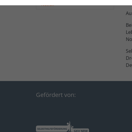
bl
(current)
Notfall
Typo3
Anbieter
Au
Laufzeit
1 Jahr
Be
Laufzeit
Dieses Cookie wird
Le
No
verwendet, um
Ihre Cookie-
Zweck
Se
Einstellungen für
Dr
diese Website zu
Zweck
De
speichern.
Gefördert von: