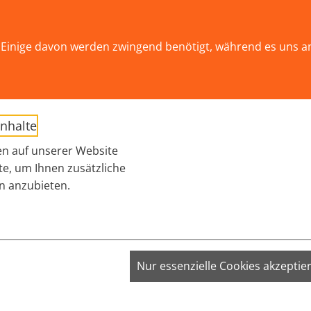
K
Einige davon werden zwingend benötigt, während es uns a
Aktuelles
Hepatitis A
Hepatitis B
Hepatitis C
Safer 
Inhalte
n auf unserer Website
te, um Ihnen zusätzliche
n anzubieten.
m Notfall ...
VISITOR_INFO1_LIVE;
mand hat eine Spritze benutzt, die zuvor wahrscheinlich sch
Nur essenzielle Cookies akzeptie
VISITOR_PRIVACY_METADATA;
 diesem Fall sollte man sich so schnell wie möglich um eine
YSC
ne medikamentöse Therapie, die meist noch verhindern kann