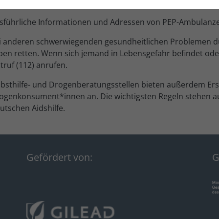
eibt HIV-negativ. Eine PEP muss so schnell wie möglich nac
YouTube
sführliche Informationen und Adressen von PEP-Ambulanz
höchstens 6 Monate /Ablauf:
i anderen schwerwiegenden gesundheitlichen Problemen du
nach spätestens sechs
ben retten. Wenn sich jemand in Lebensgefahr befindet ode
Monaten
truf (112) anrufen.
Diese drei Cookies werden
lbsthilfe- und Drogenberatungsstellen bieten außerdem Erst
verwendet, um eine
ogenkonsument*innen an. Die wichtigsten Regeln stehen a
Verbindung zu YouTube
utschen Aidshilfe.
herzustellen und Videos
abzuspielen.
Gefördert von:
G