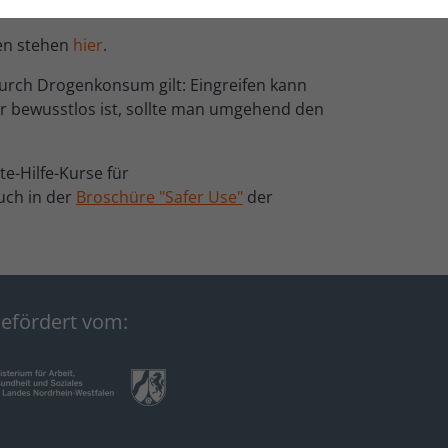
h dem Infektionsrisiko begonnen werden.
en stehen
hier
.
rch Drogenkonsum gilt: Eingreifen kann
r bewusstlos ist, sollte man umgehend den
e-Hilfe-Kurse für
uch in der
Broschüre "Safer Use"
der
efördert vom: